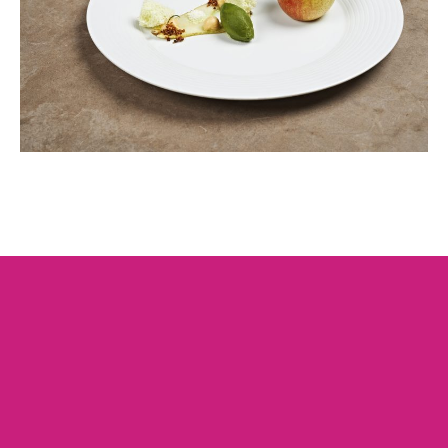
Mona Seyferth Yogalehrerin zu finden unter
www.noma-yoga.de