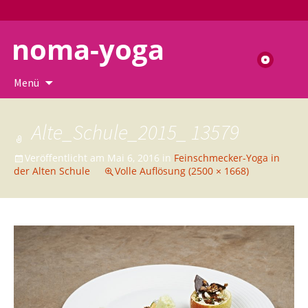
noma-yoga
Suchen
nach:
Zum
Menü
Inhalt
springen
Alte_Schule_2015_ 13579
Veröffentlicht am
Mai 6, 2016
in
Feinschmecker-Yoga in
der Alten Schule
Volle Auflösung (2500 × 1668)