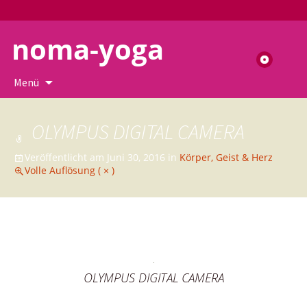
noma-yoga
Suchen
nach:
Zum
Menü
Inhalt
springen
OLYMPUS DIGITAL CAMERA
Veröffentlicht am
Juni 30, 2016
in
Körper, Geist & Herz
Volle Auflösung ( × )
←
→
Vorheriges
Nächstes
OLYMPUS DIGITAL CAMERA