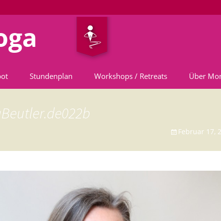
oga
bot
Stundenplan
Workshops / Retreats
Über Mo
Beutler.de022b
Februar 17, 