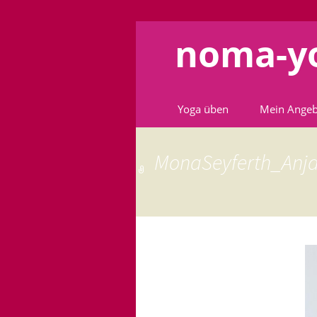
noma-y
Zum
Yoga üben
Mein Ange
Inhalt
springen
MonaSeyferth_Anja
←
Vorheriges