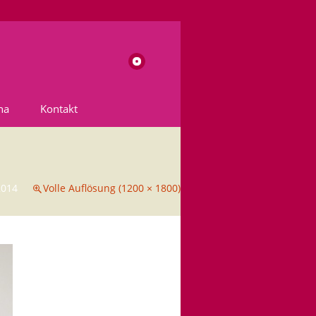
Suchen
nach:
na
Kontakt
2014
Volle Auflösung (1200 × 1800)
→
Nächstes