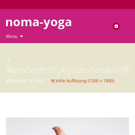
noma-yoga
Suchen
nach:
Zum
Menü
Inhalt
springen
MonaSeyferth_AnjaBeutler.de070b
Februar 17, 2014
Volle Auflösung (1200 × 1800)
←
→
Vorheriges
Nächstes