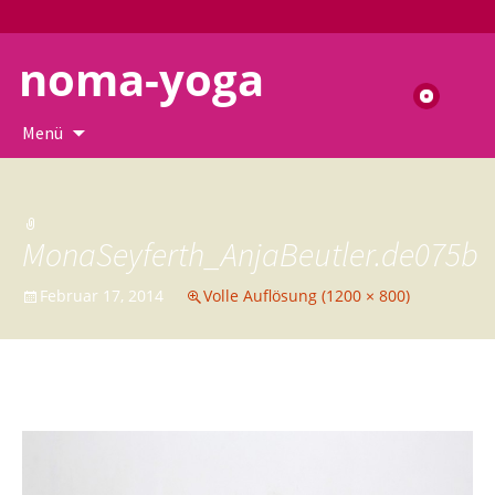
noma-yoga
Suchen
nach:
Zum
Menü
Inhalt
springen
MonaSeyferth_AnjaBeutler.de075b
Februar 17, 2014
Volle Auflösung (1200 × 800)
←
→
Vorheriges
Nächstes