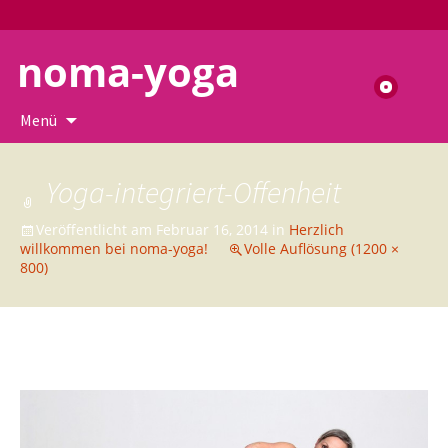
noma-yoga
Suchen
nach:
Zum
Menü
Inhalt
springen
Yoga-integriert-Offenheit
Veröffentlicht am
Februar 16, 2014
in
Herzlich
willkommen bei noma-yoga!
Volle Auflösung (1200 ×
800)
→
Nächstes