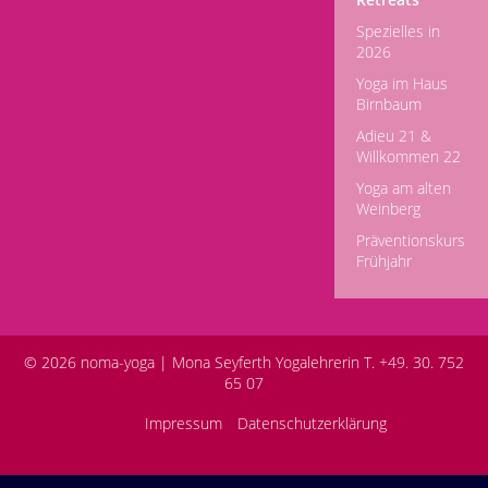
Spezielles in
2026
Yoga im Haus
Birnbaum
Adieu 21 &
Willkommen 22
Yoga am alten
Weinberg
Präventionskurs
Frühjahr
© 2026 noma-yoga |
Mona Seyferth Yogalehrerin T. +49. 30. 752
65 07
Impressum
Datenschutzerklärung