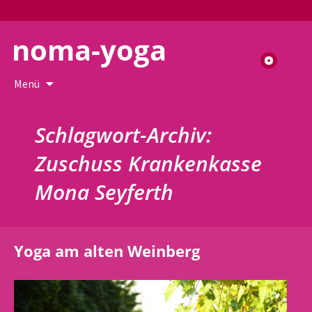
noma-yoga
Suchen
nach:
Zum
Menü
Inhalt
springen
Schlagwort-Archiv:
Zuschuss Krankenkasse
Mona Seyferth
Yoga am alten Weinberg