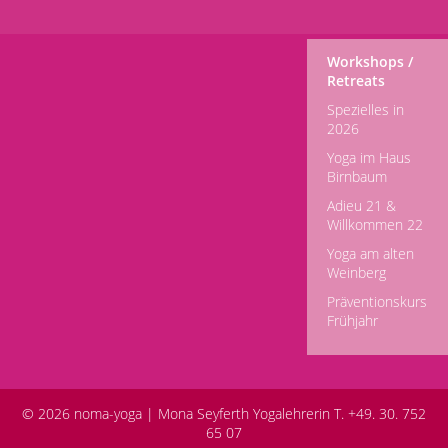
Workshops /
Retreats
Spezielles in
2026
Yoga im Haus
Birnbaum
Adieu 21 &
Willkommen 22
Yoga am alten
Weinberg
Präventionskurs
Frühjahr
© 2026 noma-yoga |
Mona Seyferth Yogalehrerin T. +49. 30. 752
65 07