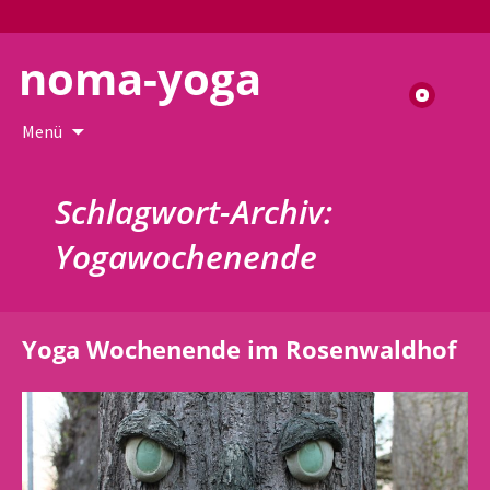
noma-yoga
Suchen
nach:
Zum
Menü
Inhalt
springen
Schlagwort-Archiv:
Yogawochenende
Yoga Wochenende im Rosenwaldhof