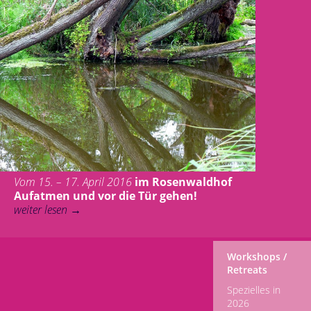
Vom 15. – 17. April 2016
im Rosenwaldhof
Aufatmen und vor die Tür gehen!
weiter lesen
→
Workshops /
Retreats
Spezielles in
2026