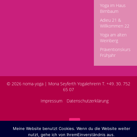
Yoga im Haus
Birnbaum
Adieu 21 &
Willkommen 22
Yoga am alten
Weinberg
Präventionskurs
Frühjahr
© 2026 noma-yoga |
Mona Seyferth Yogalehrerin T. +49. 30. 752
65 07
Impressum
Datenschutzerklärung
Meine Website benutzt Cookies. Wenn du die Website weiter
nutzt, gehe ich von IhremEinverständnis aus.